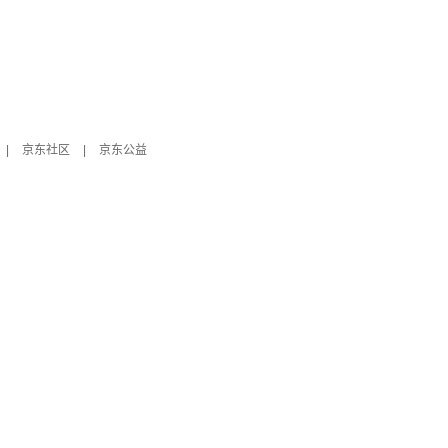
|
京东社区
|
京东公益