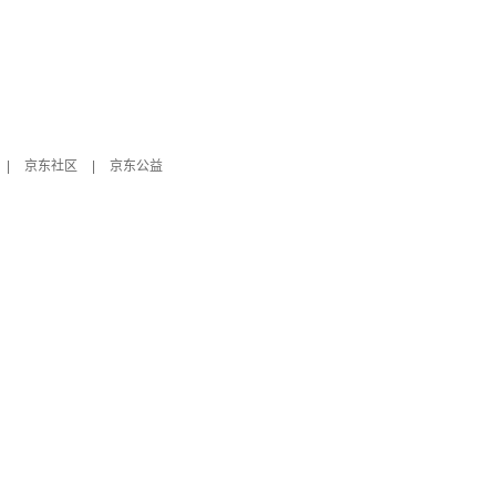
|
京东社区
|
京东公益