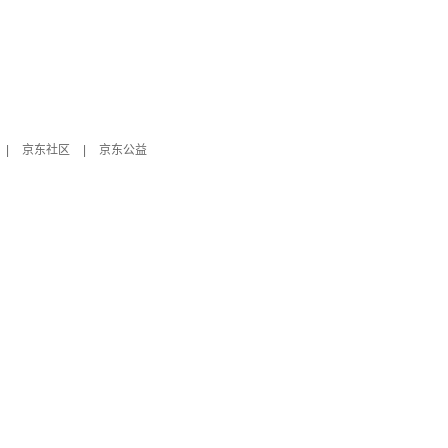
|
京东社区
|
京东公益