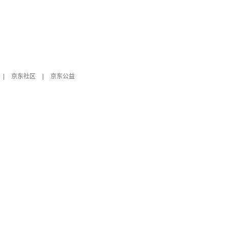
|
京东社区
|
京东公益