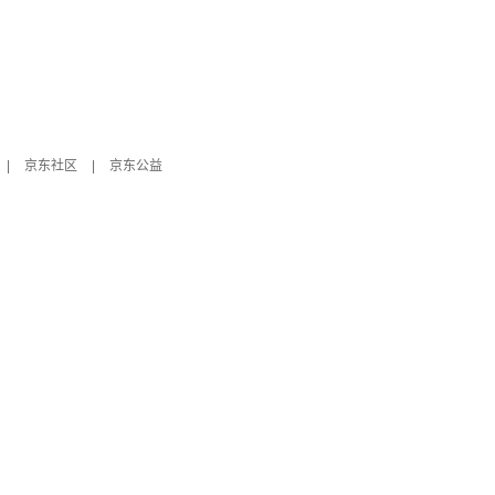
|
京东社区
|
京东公益