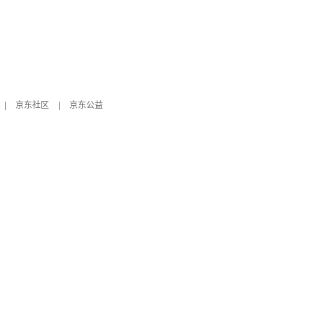
|
京东社区
|
京东公益