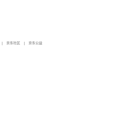
|
京东社区
|
京东公益