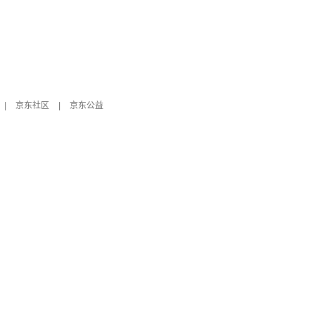
|
京东社区
|
京东公益