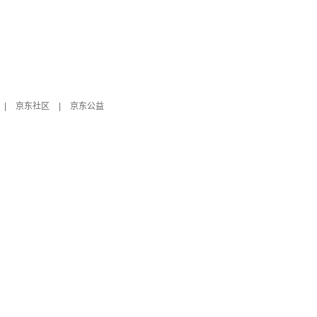
|
京东社区
|
京东公益