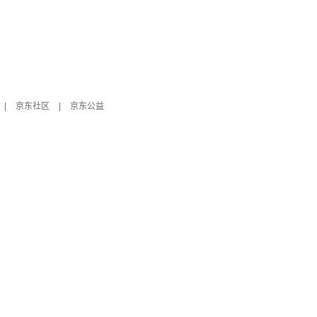
|
京东社区
|
京东公益