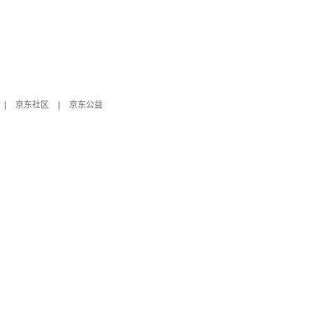
|
京东社区
|
京东公益