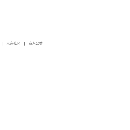
|
京东社区
|
京东公益