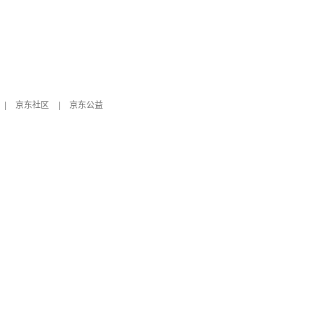
|
京东社区
|
京东公益