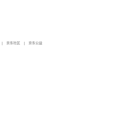
|
京东社区
|
京东公益