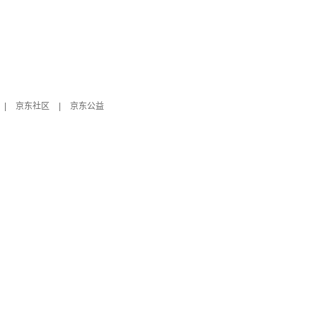
|
京东社区
|
京东公益