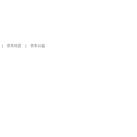
|
京东社区
|
京东公益