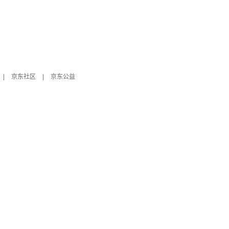
|
京东社区
|
京东公益