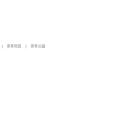
|
京东社区
|
京东公益