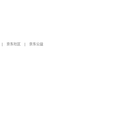
|
京东社区
|
京东公益