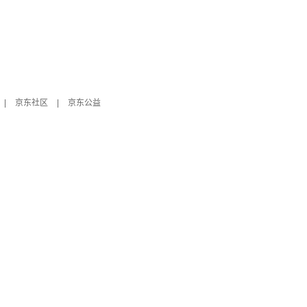
|
京东社区
|
京东公益