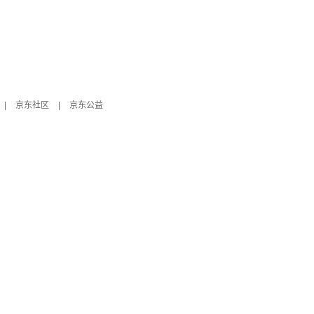
|
京东社区
|
京东公益