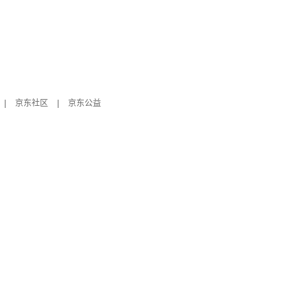
|
京东社区
|
京东公益