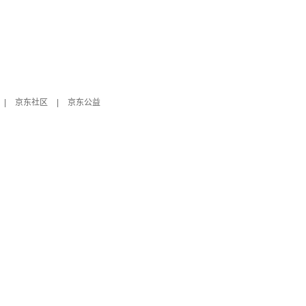
|
京东社区
|
京东公益