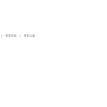
|
京东社区
|
京东公益