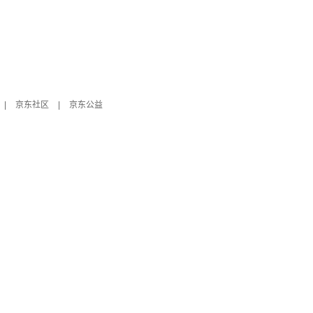
|
京东社区
|
京东公益