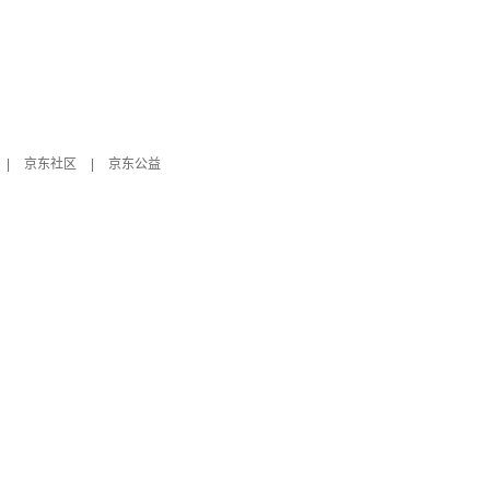
|
京东社区
|
京东公益