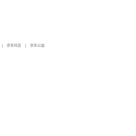
|
京东社区
|
京东公益