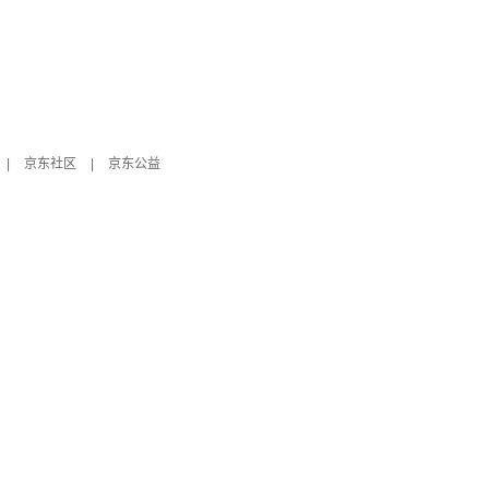
|
京东社区
|
京东公益