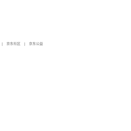
|
京东社区
|
京东公益