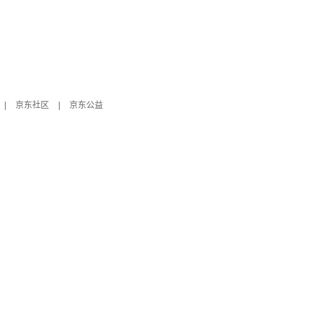
|
京东社区
|
京东公益