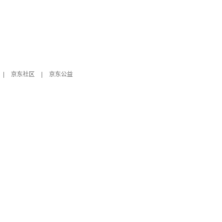
|
京东社区
|
京东公益