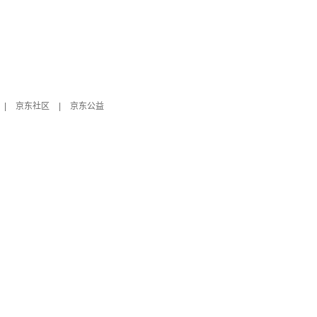
|
京东社区
|
京东公益