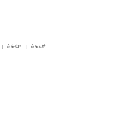
|
京东社区
|
京东公益