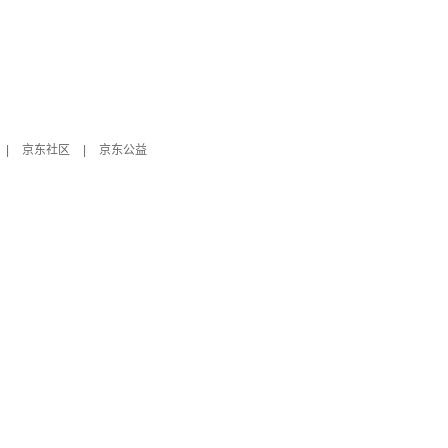
|
京东社区
|
京东公益