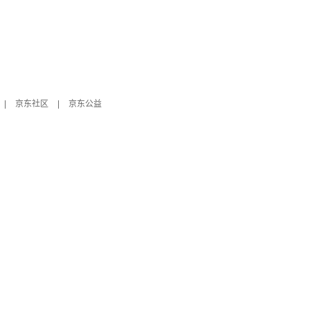
|
京东社区
|
京东公益