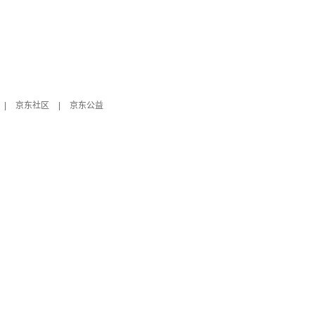
|
京东社区
|
京东公益