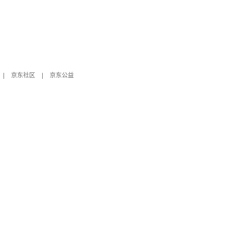
|
京东社区
|
京东公益