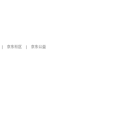
|
京东社区
|
京东公益