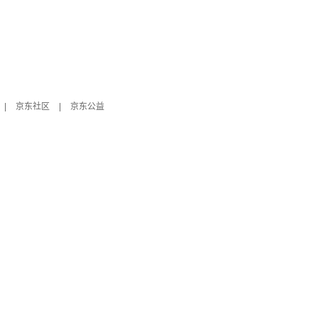
|
京东社区
|
京东公益