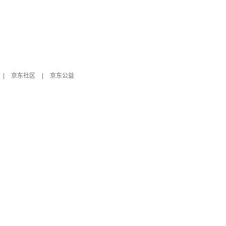
|
京东社区
|
京东公益