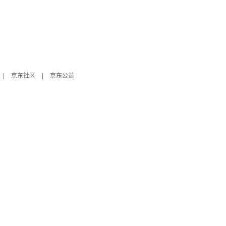
|
京东社区
|
京东公益