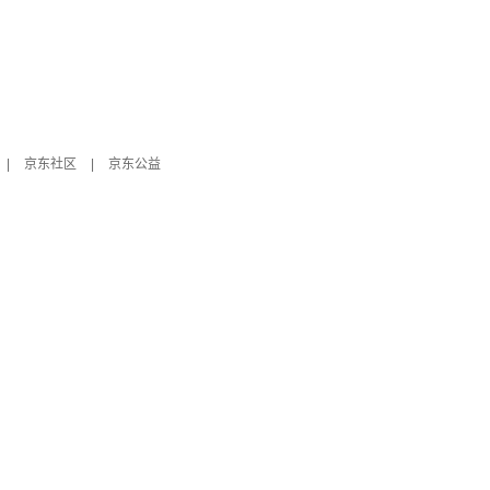
|
京东社区
|
京东公益