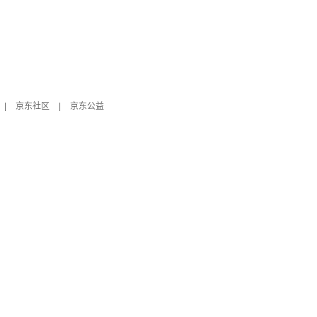
|
京东社区
|
京东公益