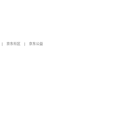
|
京东社区
|
京东公益