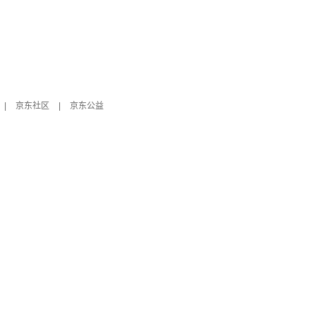
|
京东社区
|
京东公益