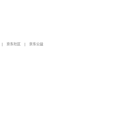
|
京东社区
|
京东公益