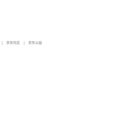
|
京东社区
|
京东公益