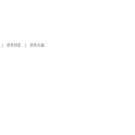
|
京东社区
|
京东公益