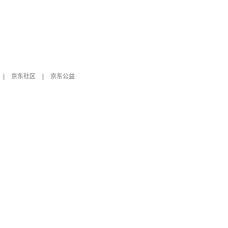
|
京东社区
|
京东公益