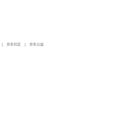
|
京东社区
|
京东公益